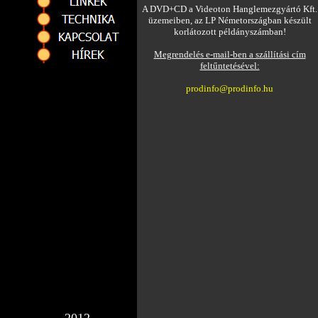
A DVD+CD a Videoton Hanglemezgyártó Kft.
üzemeiben, az LP Németországban készült
korlátozott példányszámban!
Megrendelés e-mail-ben a szállítási cím
feltűntetésével:
prodinfo@prodinfo.hu