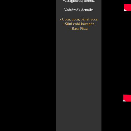
Vastaghúros) dobok.
Vadrózsák demók:
- Ucca, ucca, bánat ucca
- Sűrű erdő közepén
- Basa Pista