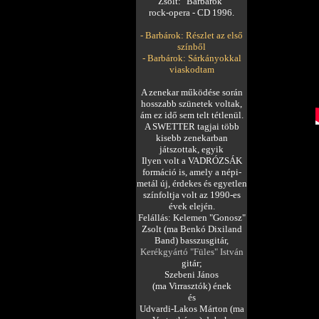
Zsolt: "Barbárok"
rock-opera - CD 1996.
-
Barbárok: Részlet az első
színből
- Barbárok: Sárkányokkal
viaskodtam
A zenekar működése során
hosszabb szünetek voltak,
ám ez idő sem telt tétlenül.
A SWETTER tagjai több
kisebb zenekarban
játszottak, egyik
Ilyen volt a VADRÓZSÁK
formáció is, amely a népi-
metál új, érdekes és egyetlen
színfoltja volt az 1990-es
évek elején.
Felállás: Kelemen "Gonosz"
Zsolt (ma Benkó Dixiland
Band) basszusgitár,
Kerékgyártó "Füles" István
gitár;
Szebeni János
(ma Virrasztók) ének
és
Udvardi-Lakos Márton (ma