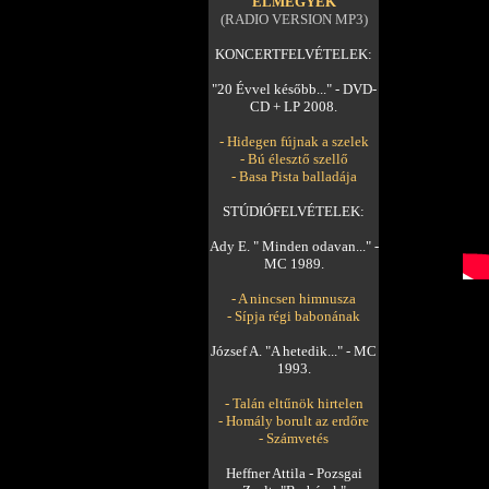
ELMEGYEK
(RADIO VERSION MP3)
KONCERTFELVÉTELEK:
"20 Évvel később..." - DVD-
CD + LP 2008.
- Hidegen fújnak a szelek
- Bú élesztő szellő
- Basa Pista balladája
STÚDIÓFELVÉTELEK:
Ady E. " Minden odavan..." -
MC 1989.
- A nincsen himnusza
- Sípja régi babonának
József A. "A hetedik..." - MC
1993.
- Talán eltűnök hirtelen
- Homály borult az erdőre
- Számvetés
Heffner Attila - Pozsgai